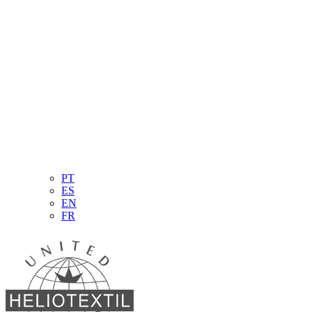
PT
ES
EN
FR