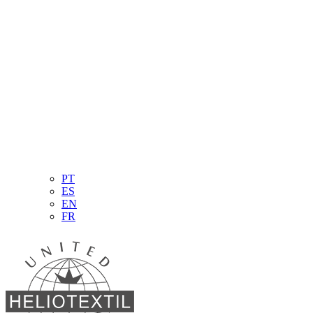
PT
ES
EN
FR