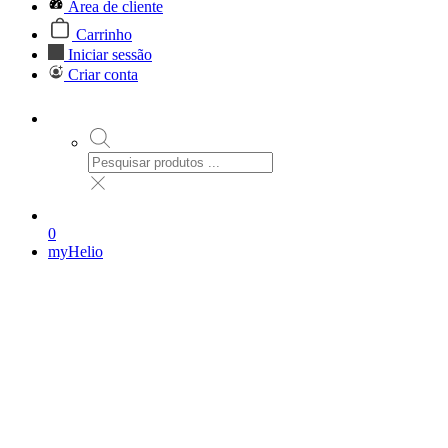
Área de cliente
Carrinho
Iniciar sessão
Criar conta
0
myHelio