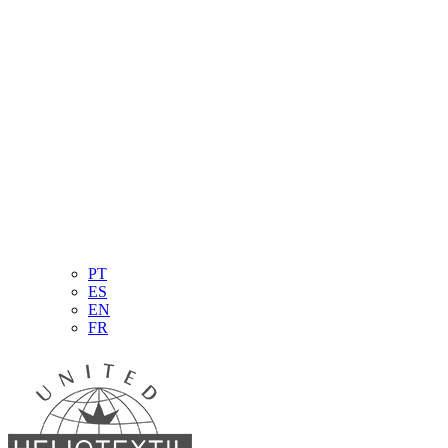
PT
ES
EN
FR