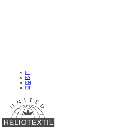
PT
ES
EN
FR