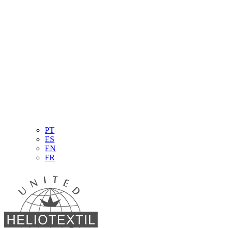
PT
ES
EN
FR