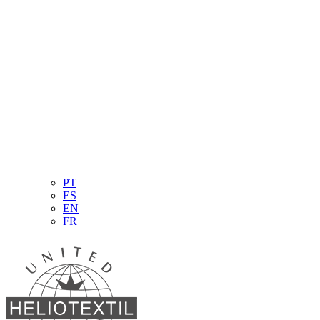
PT
ES
EN
FR