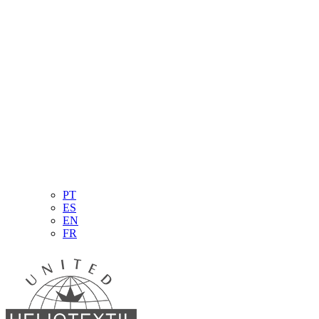
PT
ES
EN
FR