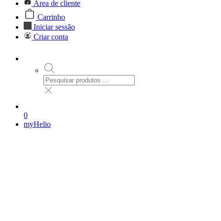
Área de cliente
Carrinho
Iniciar sessão
Criar conta
0
myHelio