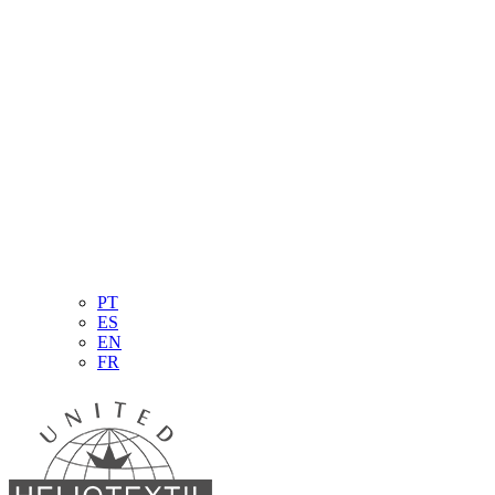
PT
ES
EN
FR