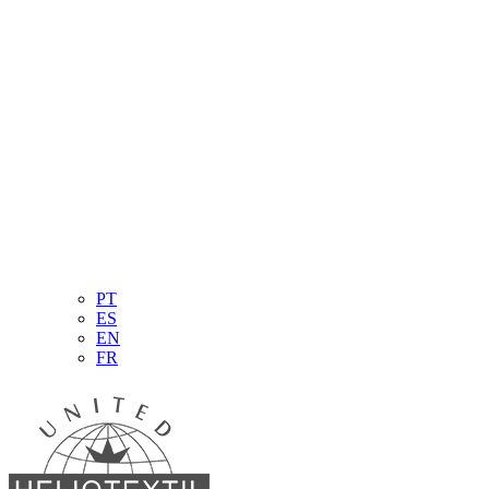
PT
ES
EN
FR